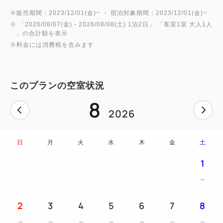
※こちらのプランは朝食付きです
※販売期間：2023/12/01(金)~ ・ 宿泊対象期間：2023/12/01(金)~
※ 「
2026/08/07(金)
- 2026/08/08(土)
1泊2日
」 「
客室1室 大人1人
・当プランに添い寝のお子様の朝食は含みません。
」の合計額を表示
チェックイン時にフロントにて朝食券の購入をお願
※料金には消費税を含みます
いいたします。
[サービス]
このプランの空室状況
・こちらのプランでのご宿泊に限り、貸し切り家族風
8
呂の利用料金を1,000円にてご案内！（通常3,000
2026
円）
→※ご利用希望の際には、ご利用開始時間の第一希
日
月
火
水
木
金
土
望と第二希望を備考欄にご記入くださいませ。
1
（当日空きがある場合は利用可能ですが、ご利用状況
によってはお受けできない場合もございます。
ご予約は事前のお電話にて承ることもできますの
2
3
4
5
6
7
8
で、あらかじめご了承くださいませ。）
・お子様のアメニティにつきまして以下よりご必要な