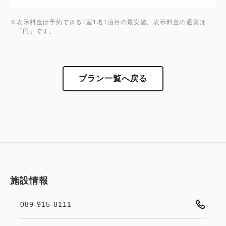
[駐車場]
※表示料金は予約できる1室1名1泊目の最安値。表示料金の通貨は
提携駐車場：伊予鉄市駅西駐車場（ホテルより徒歩2
「円」です。
分/先着順）
※駐車料金はホテルの自動チェックイン機にてご精算
いただき、
プラン一覧へ戻る
駐車券をフロントへご提示ください。
[客室]
・全室禁煙
・シモンズ社製ポケットコイルベット
・加湿機能付き空気清浄機
・全室Wi-Fi完備
施設情報
[３F大浴場]
089-915-8111
・営業時間 6：00AM～10：00AM / 15：00PM～
25：00PM