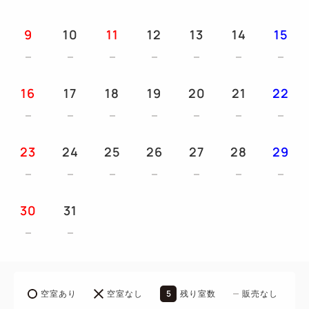
ものをお選びいただき備考にご入力ください。
9
10
11
12
13
14
15
ご記入いただいたものは事前にご準備いたします。
（ベビーベッド・ベッドガード(18ヶ月未満のお子様
は使用不可)・ベビーバス・補助便座・哺乳瓶消毒セ
16
17
18
19
20
21
22
ット・おむつ<サイズ必須>・おしりふき）
・ウェルカムベビープラン限定でタオルを通常量の2
倍準備いたしますので、安心してお過ごしいただけま
23
24
25
26
27
28
29
す。
・ウェルカムドリンクサービス 14：00～23：00
30
31
[アクセス]
・伊予鉄「松山市駅」より徒歩1分
・松山空港から空港リムジンバスで約24分「松山市
駅」下車徒歩1分
・松山自動車道「松山IC」より車で約15分
5
空室あり
空室なし
残り室数
販売なし