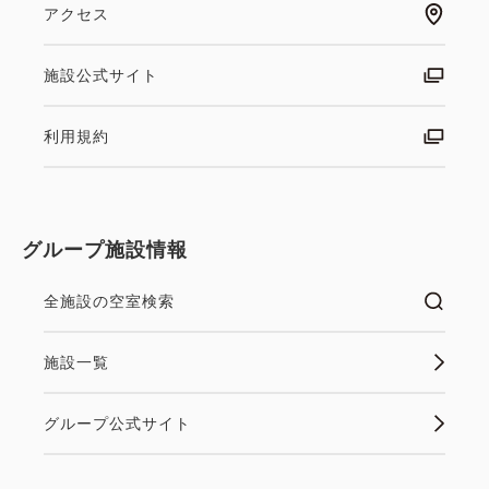
アクセス
男性浴場にドライサウナ・女性浴場にスチームサウナ
あり
施設公式サイト
[お部屋の清掃]
利用規約
＜6泊以下のお客様＞
お部屋の清掃をご希望でしたら当日10時までにフロ
ントへお申しつけください。ご連絡がない場合は毎日
ドア前にタオルとをご用意しお部屋には入室いたしま
グループ施設情報
せん。
全施設の空室検索
＜7泊以上のお客様＞
施設一覧
お部屋の清掃をご希望でしたら当日10時までにフロ
ントへお申しつけください。ただし清掃のご希望がな
グループ公式サイト
い場合でも週1回はお部屋を清掃いたします。清掃日
以外は毎日ドア前にタオルをご用意しお部屋には入室
いたしません。