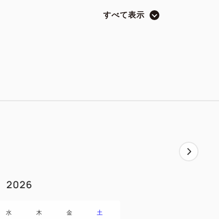
ビス
すべて表示
以上が見放題！
となります。
電用USBコンセント・HDMI端子付液晶テ
ックアウト11：00の最長21時間ステイ
ます
ライヤー｜フェイスタオル｜バスタオル｜
ミソリ｜ボディタオル｜ハンドソープ｜シ
プ｜パジャマ(館内着)｜客室スリッパ｜冷
2026
アメニティ ※フロントにてご用意
水
木
金
土