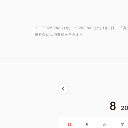
※ 「
2026/08/07(金)
- 2026/08/08(土)
1泊2日
」 「
客
※料金には消費税を含みます
8
20
日
月
火
水