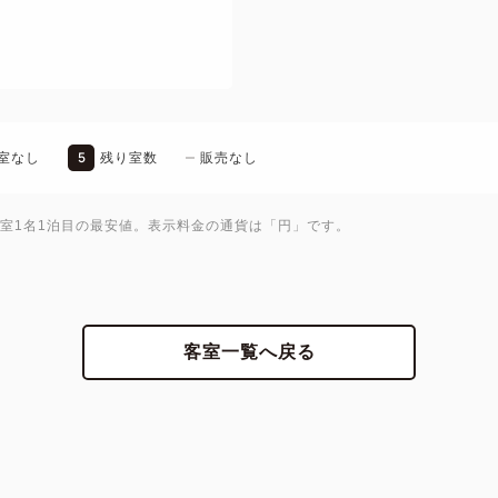
5
室なし
残り室数
販売なし
1室1名1泊目の最安値。表示料金の通貨は「円」です。
客室一覧へ戻る