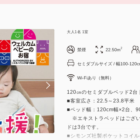
大人
1
名
1
室
2
禁煙
22.50m
セミダブルサイズ / 幅100-120c
Wi-Fiあり（無料）
120㎝のセミダブルベッド2台 
■客室広さ：22.5～23.8平米
■ベッド幅：120cm幅×2台、
※エキストラベッドはござい
ドは3台です。
■シモンズ社製ポケットコイル