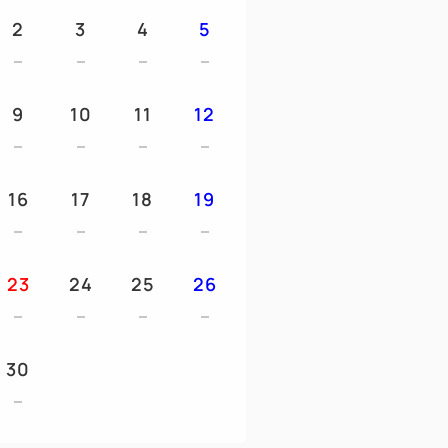
ション | ミルク乳液 | コ ットン・綿棒・ゴ
2
3
4
5
ヘアパック ｜ ヘアバンド | ヘアクリップ |
＆ボディクリーム｜男性オールインワンジ
9
10
11
12
料！
essel-hotel.jp/soine/
16
17
18
19
ジャマ・ハブラシ・タオル・スリッパ・
貸出ししております。
23
24
25
26
30