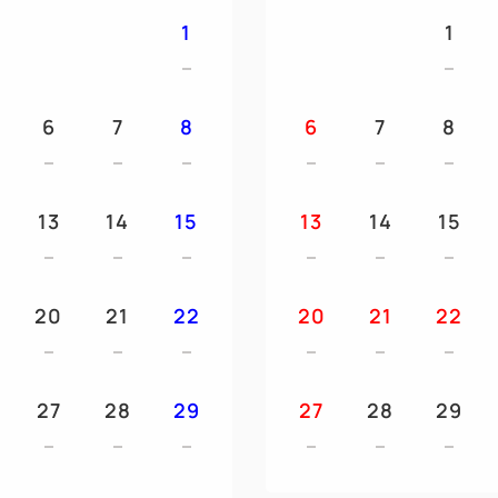
洗顔クレンジング | 化粧水ロー
1
1
ムセット | フェイスマスク | 
オイルクレンジング｜ハンド
ェル |
6
7
8
6
7
8
18歳以下のお子様は添い寝無
詳細はこちら ⇒ https://www.v
13
14
15
13
14
15
お子様のアメニティ（枕・パ
おむつ等）はフロントで無料
20
21
22
20
21
22
27
28
29
27
28
29