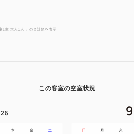
■全室VODシアター無料サー
最新映画など100タイトル
※成人向けコンテンツは有料
■Wi-Fi・有線LAN完備
室1室 大人1人
」の合計額を表示
■加湿機能付き空気清浄機・充
レビ完備
■チェックイン14：00、チェ
■禁煙
■靴を脱いでお過ごしいただけ
客室備品
この客室の空室状況
テレビ｜電気ポット｜ヘアド
綿棒｜ブラシ｜歯ブラシ｜カ
ャンプー｜リンス｜ボディソー
9
26
蔵庫(空)｜消臭剤
レディース・メンズ フリー
木
金
土
日
月
火