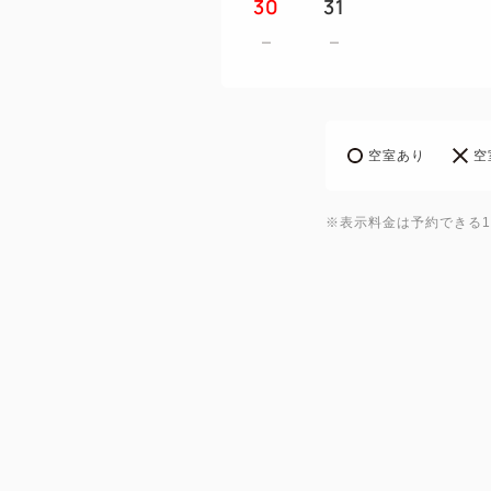
30
31
空室あり
空
※表示料金は予約できる