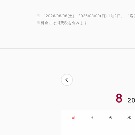
※ 「
2026/08/08(土)
- 2026/08/09(日)
1泊2日
」 「
客
※料金には消費税を含みます
8
20
日
月
火
水