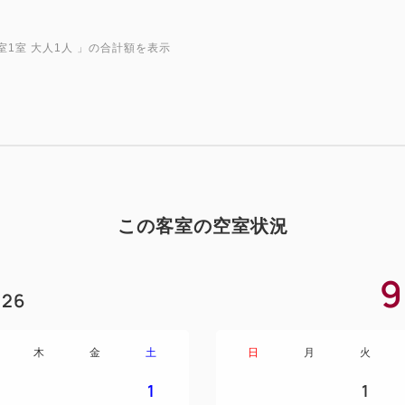
室1室 大人1人
」の合計額を表示
この客室の空室状況
9
26
木
金
土
日
月
火
1
1