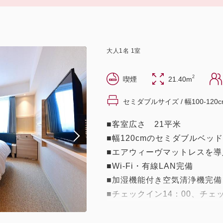
大人
1
名
1
室
2
喫煙
21.40m
セミダブルサイズ / 幅100-120c
■客室広さ 21平米
■幅120cmのセミダブルベッ
■エアウィーヴマットレスを導
■Wi-Fi・有線LAN完備
■加湿機能付き空気清浄機完備
■チェックイン14：00、チェ