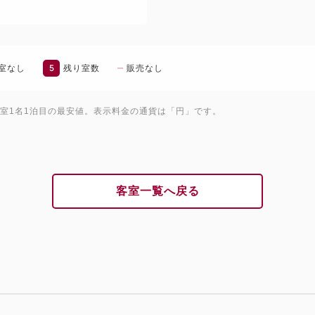
5
室なし
残り室数
販売なし
1室1名1泊目の最安値。表示料金の通貨は「円」です。
客室一覧へ戻る