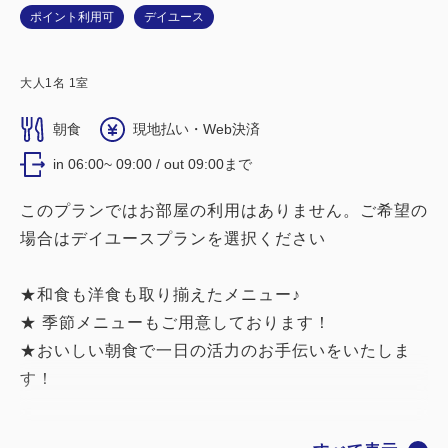
ポイント利用可
デイユース
大人
1
名
1
室
朝食
現地払い・Web決済
in 06:00~ 09:00 / out 09:00まで
このプランではお部屋の利用はありません。ご希望の
場合はデイユースプランを選択ください
★和食も洋食も取り揃えたメニュー♪
★ 季節メニューもご用意しております！
★おいしい朝食で一日の活力のお手伝いをいたしま
す！
ベッセルホテル福山で楽しむ朝食ビュッフェ ＼おす