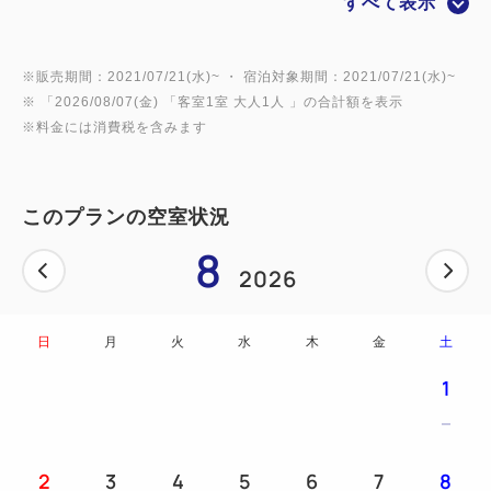
すべて表示
すめポイント／
・早朝6時からの営業！朝が早い方もご利用いただけ
ます！
※販売期間：2021/07/21(水)~ ・ 宿泊対象期間：2021/07/21(水)~
※ 「
2026/08/07(金)
「
客室1室 大人1人
」の合計額を表示
・和食、洋食どちらのメニューも充実♪
※料金には消費税を含みます
《プラン内容》 朝食ビュッフェプラン
料金：大人1,500円 / 4歳～12歳800円 / 3歳以下無料
時間：6：00 ～ 9：30 (会場は10時まで空いていま
このプランの空室状況
すが9時30分以降はお料理の補充がないためお早目の
8
ご来場がおすすめです！)
2026
流れ 1.ネットでご予約 2.ご来館 フロントにて
「予約した●●です」とお伝えください 3.前清算
日
月
火
水
木
金
土
後、ご朝食 朝食ビュッフェをお楽しみください♪
1
2
3
4
5
6
7
8