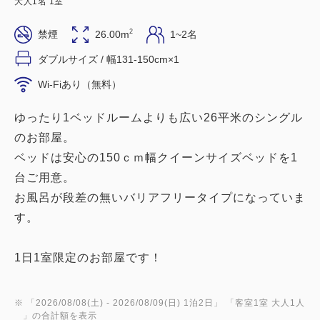
大人
1
名
1
室
2
禁煙
26.00m
1~2名
ダブルサイズ / 幅131-150cm×1
Wi-Fiあり（無料）
ゆったり1ベッドルームよりも広い26平米のシングル
のお部屋。
ベッドは安心の150ｃｍ幅クイーンサイズベッドを1
台ご用意。
お風呂が段差の無いバリアフリータイプになっていま
す。
1日1室限定のお部屋です！
※ 「
2026/08/08(土)
- 2026/08/09(日)
1泊2日
」 「
客室1室 大人1人
」の合計額を表示