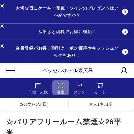
大切な日にケーキ・花束・ワインのプレゼントはい
かがですか？
ふるさと納税でお得に宿泊！
会員登録がお得！割引クーポン獲得やキャッシュバ
ックもあり！
ベッセルホテル東広島
日程・人数
客室
プラン
カート
8/8(土)~8/9(日)
大人1名, 1室
☆バリアフリールーム禁煙☆26平
米