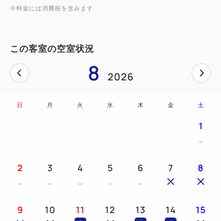
※料金には消費税を含みます
この客室の空室状況
8
2026
日
月
火
水
木
金
土
1
2
3
4
5
6
7
8
9
10
11
12
13
14
15