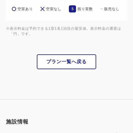
ーにて)
5
・マリンレジャー器材ロッカー(BC・ウエットスー
空室あり
空室なし
残り室数
販売なし
ツ)と、洗い場のご用意がございます。
・ビーチ用バスタオル無料レンタルサービス
※表示料金は予約できる1室1名1泊目の最安値。表示料金の通貨は
・レンタサイクル２時間無料(台数に限りあり、事前
「円」です。
予約不可)
・無料駐車場のご用意がございます。
＊敷地内の駐車場が満車の場合は敷地外駐車場をご
プラン一覧へ戻る
利用いただきます。
施設情報