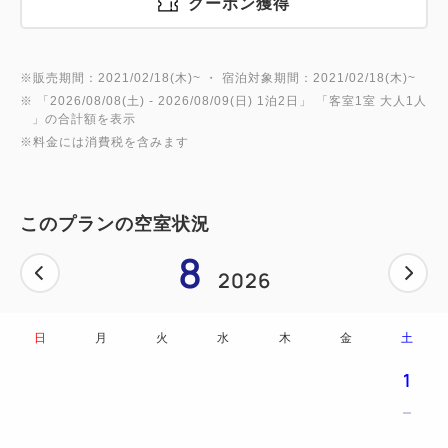
い。
クーポン獲得
＊ベッドのご用意は最大3つ（トリプルルーム）と
なっております。
※販売期間：2021/02/18(木)~ ・ 宿泊対象期間：2021/02/18(木)~
＊トリプルルームの際は1台はエキストラベッドと
※ 「
2026/08/08(土)
- 2026/08/09(日)
1泊2日
」 「
客室1室 大人1人
なります。
」の合計額を表示
・18歳以下のお子様は添い寝でのご利用が可能で
※料金には消費税を含みます
す、ご利用人数への入力は不要です。
（または幼児の欄へ人数をご入力ください）
このプランの空室状況
＊大人1名とお子様でツインをご利用の場合に限り
8
大人2名の料金設定になります。
2026
＊お子様のアメニティ（枕・パジャマ・ハブラシ・
タオル等）はついておりません。
・全室スマートテレビ完備！
日
月
火
水
木
金
土
・全室でWi-Fi通信をご利用いだだけます。
1
・全室で有線LAN通信をご利用いただけます。
・全室に空気清浄機のご用意がございます。