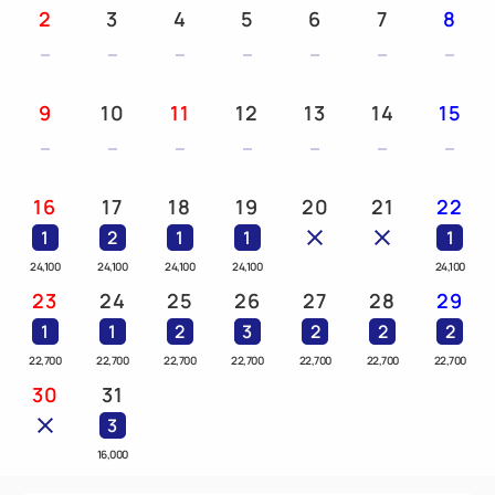
2
3
4
5
6
7
8
【朝食のご案内】
会場：1Fラウンジ
時間：OPEN 6：30～CLOSE 9：30（最終入店 9：
9
10
11
12
13
14
15
00）
和洋琉のブッフェをお楽しみください。
日替わりで石垣島ご当地メニューのご用意がございま
16
17
18
19
20
21
22
す。
1
2
1
1
1
24,100
24,100
24,100
24,100
24,100
添い寝のお子様には以下の朝食料金がかかります。
23
24
25
26
27
28
29
チェックイン時にフロントへお申し出ください。
1
1
2
3
2
2
2
添い寝朝食料金：0歳～5歳 無料、6歳～12歳 800
22,700
22,700
22,700
22,700
22,700
22,700
22,700
円、13歳以上 1,500円
30
31
3
【その他のサービス】
16,000
・ウエルカムドリンクサービス(14:00～23:00・ロビ