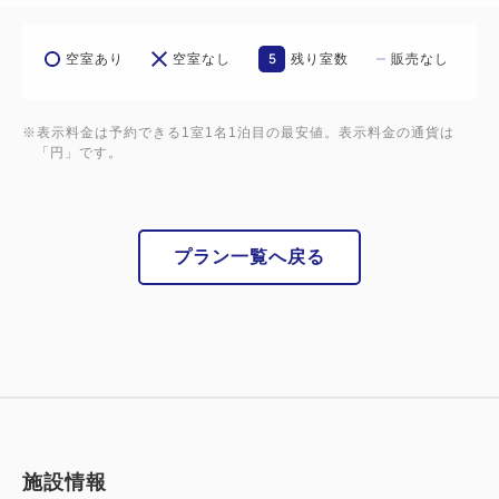
00p.m)
5
空室あり
空室なし
残り室数
販売なし
平面駐車場無料 84台駐車可 ※大型車一部有料
※表示料金は予約できる1室1名1泊目の最安値。表示料金の通貨は
アクセス
「円」です。
【飛行機ご利用のお客様】
阿蘇熊本空港→阿蘇熊本空港ライナー(無料)→肥後大
津駅→タクシー約3分(1．5km)
プラン一覧へ戻る
阿蘇熊本空港→車で約15分(6km)
【お車ご利用のお客様】
熊本IC→県道57号経由で約23分(10km)
施設情報