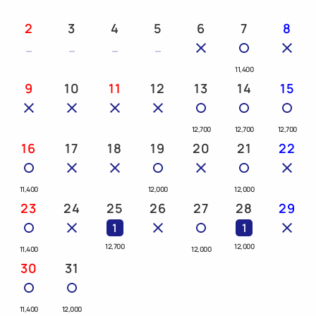
========
2
3
4
5
6
7
8
18歳以下添い寝無料
11,400
※大人1名とお子様でツインをご利用の場合に限り大
9
10
11
12
13
14
15
人2名の料金設定になります。
※大人の人数入力欄に添い寝のお子様の人数を入力し
12,700
12,700
12,700
ないでください。
16
17
18
19
20
21
22
《こちらは朝食付のプランです。お子様（添い寝）の
ご朝食は含まれておりません》
11,400
12,000
12,000
12歳以下のお子様1名様あたり500円（税込）、5歳
23
24
25
26
27
28
29
以下のお子様無料となります。
1
1
※フロントにて購入可能です。
12,700
12,000
11,400
12,000
30
31
朝食(6:00a.m～9:30a.m)
11,400
12,000
ウェルカムドリンクサービス(12：00p.m～11：