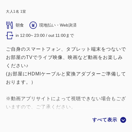
大人
1
名
1
室
朝食
現地払い・Web決済
in 12:00~ 23:00 / out 11:00まで
ご自身のスマートフォン、タブレット端末をつないで
お部屋のTVでライブ映像、映画など動画をお楽しみ
ください♪
(お部屋にHDMIケーブルと変換アダプターご準備して
おります。）
※動画アプリサイトによって視聴できない場合もござ
いますので、ご了承ください。
すべて表示
さらに！ヘアーアイロンもお部屋にご準備して
おりますので、お荷物も楽々♪