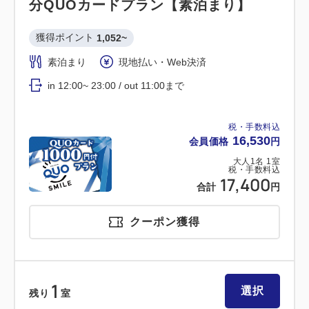
分QUOカードプラン【素泊まり】
獲得ポイント 
1,052~
素泊まり
現地払い・Web決済
in 12:00~ 23:00 / out 11:00まで
税・手数料込
16,530
会員価格
円
大人
1
名
1
室
税・手数料込
17,400
合計
円
クーポン獲得
1
選択
残り
室