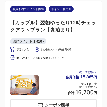
会員予約でポイント獲得
ポイント利用可
【カップル】翌朝ゆったり12時チェッ
クアウトプラン【素泊まり】
獲得ポイント 
1,010~
素泊まり
現地払い・Web決済
in 12:00~ 23:00 / out 12:00まで
税・手数料込
15,865
会員価格
円
大人
1
名
1
室
税・手数料込
16,700
合計
円
クーポン獲得