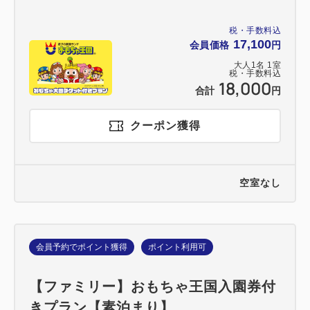
税・手数料込
17,100
会員価格
円
大人
1
名
1
室
税・手数料込
18,000
合計
円
クーポン獲得
空室なし
会員予約でポイント獲得
ポイント利用可
【ファミリー】おもちゃ王国入園券付
きプラン【素泊まり】