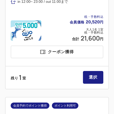
in 12:00~ 23:00 / out 11:00まで
税・手数料込
20,520
会員価格
円
大人
1
名
1
室
税・手数料込
21,600
合計
円
クーポン獲得
1
選択
残り
室
会員予約でポイント獲得
ポイント利用可