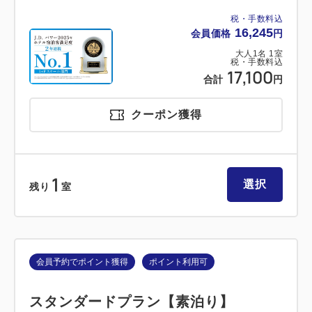
税・手数料込
16,245
会員価格
円
大人
1
名
1
室
税・手数料込
17,100
合計
円
クーポン獲得
1
選択
残り
室
会員予約でポイント獲得
ポイント利用可
スタンダードプラン【素泊り】