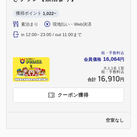
獲得ポイント 
1,022~
素泊まり
現地払い・Web決済
in 12:00~ 23:00 / out 11:00まで
税・手数料込
16,064
会員価格
円
大人
1
名
1
室
税・手数料込
16,910
合計
円
クーポン獲得
空室なし