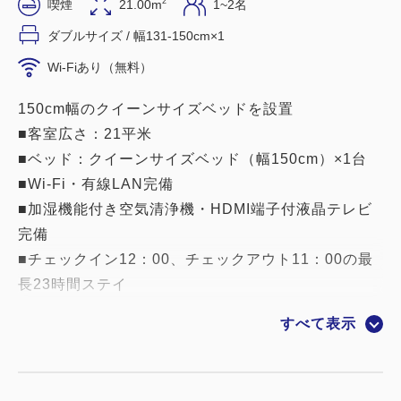
2
喫煙
21.00m
1~2名
ダブルサイズ / 幅131-150cm×1
Wi-Fiあり（無料）
150cm幅のクイーンサイズベッドを設置
■客室広さ：21平米
■ベッド：クイーンサイズベッド（幅150cm）×1台
■Wi-Fi・有線LAN完備
■加湿機能付き空気清浄機・HDMI端子付液晶テレビ
完備
■チェックイン12：00、チェックアウト11：00の最
長23時間ステイ
■喫煙
すべて表示
客室備品
テレビ｜電気ポット｜ヘアドライヤー｜フェイスタオ