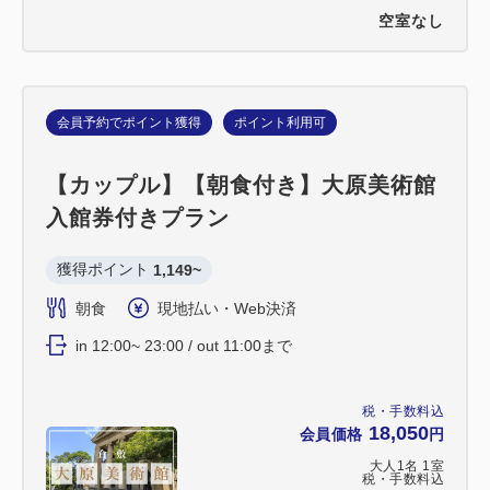
空室なし
会員予約でポイント獲得
ポイント利用可
【カップル】【朝食付き】大原美術館
入館券付きプラン
獲得ポイント 
1,149~
朝食
現地払い・Web決済
in 12:00~ 23:00 / out 11:00まで
税・手数料込
18,050
会員価格
円
大人
1
名
1
室
税・手数料込