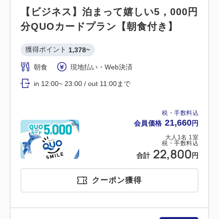
【ビジネス】泊まって嬉しい5，000円
分QUOカードプラン【朝食付き】
獲得ポイント 
1,378~
朝食
現地払い・Web決済
in 12:00~ 23:00 / out 11:00まで
税・手数料込
21,660
会員価格
円
大人
1
名
1
室
税・手数料込
22,800
合計
円
クーポン獲得