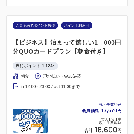
会員予約でポイント獲得
ポイント利用可
【ビジネス】泊まって嬉しい1，000円
分QUOカードプラン【朝食付き】
獲得ポイント 
1,124~
朝食
現地払い・Web決済
in 12:00~ 23:00 / out 11:00まで
税・手数料込
17,670
会員価格
円
大人
1
名
1
室
税・手数料込
18,600
合計
円