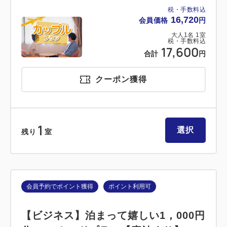
税・手数料込
16,720
会員価格
円
大人
1
名
1
室
税・手数料込
17,600
合計
円
クーポン獲得
1
選択
残り
室
会員予約でポイント獲得
ポイント利用可
【ビジネス】泊まって嬉しい1，000円