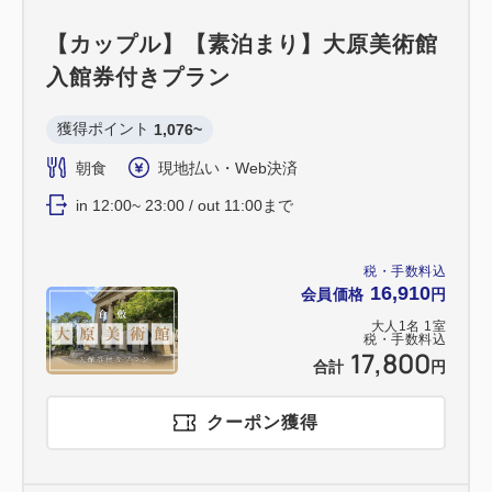
【カップル】【素泊まり】大原美術館
入館券付きプラン
獲得ポイント 
1,076~
朝食
現地払い・Web決済
in 12:00~ 23:00 / out 11:00まで
税・手数料込
16,910
会員価格
円
大人
1
名
1
室
税・手数料込
17,800
合計
円
クーポン獲得