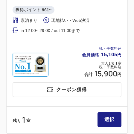
獲得ポイント 
961~
素泊まり
現地払い・Web決済
in 12:00~ 29:00 / out 11:00まで
税・手数料込
15,105
会員価格
円
大人
1
名
1
室
税・手数料込
15,900
合計
円
クーポン獲得
1
選択
残り
室