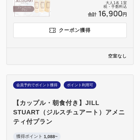
大人
1
名
1
室
税・手数料込
16,900
合計
円
クーポン獲得
空室なし
会員予約でポイント獲得
ポイント利用可
【カップル・朝食付き】JILL
STUART（ジルスチュアート）アメニ
ティ付プラン
獲得ポイント 
1,088~