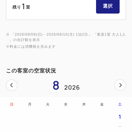
1
選択
残り
室
※ 「
2026/08/09(日)
- 2026/08/10(月)
1泊2日
」 「
客室1室 大人1人
」の合計額を表示
※料金には消費税を含みます
この客室の空室状況
8
2026
日
月
火
水
木
金
土
1