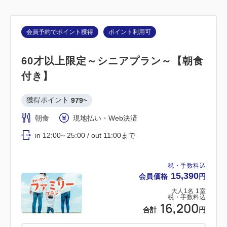
会員予約でポイント獲得
ポイント利用可
60才以上限定～シニアプラン～【朝食
付き】
獲得ポイント 
979~
朝食
現地払い・Web決済
in 12:00~ 25:00 / out 11:00まで
税・手数料込
15,390
会員価格
円
大人
1
名
1
室
税・手数料込
16,200
合計
円