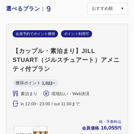
ル｜バスタオル｜歯ブラシ｜ボディタオル｜ハンドソ
9
選べるプラン：
ープ｜シャンプー｜リンス｜ボディソープ｜パジャマ
(室内着)｜客室スリッパ(室内用)｜冷蔵庫(空)｜消臭
剤｜バゲージラック
会員予約でポイント獲得
ポイント利用可
18歳以下のお子様は添い寝無料！
【カップル・素泊まり】JILL
詳細はこちら ⇒ <a href= "https://www.vessel-
STUART（ジルスチュアート）アメニ
hotel.jp/soine/index.html" >https://www.vessel-
ティ付プラン
hotel.jp/soine/</a>
お子様のアメニティ（枕・ハブラシ・タオル・スリ
獲得ポイント 
1,022~
ッパ・おむつ等）はフロントで無料貸出ししておりま
素泊まり
現地払い・Web決済
す。
in 12:00~ 23:00 / out 11:00まで
税・手数料込
16,055
会員価格
円