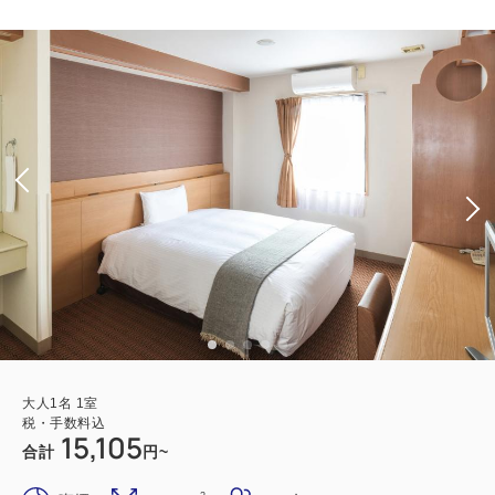
大人
1
名
1
室
税・手数料込
15,105
合計
円~