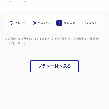
5
空室あり
空室なし
残り室数
販売なし
※表示料金は予約できる1室1名1泊目の最安値。表示料金の通貨は
「円」です。
プラン一覧へ戻る