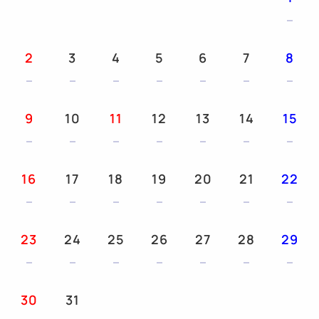
■客室広々 ツイン26㎡
■平面駐車場無料 100台以上駐車可 ※大型車一部
有料
2
3
4
5
6
7
8
■ベッド3台 150cm*2台 90cm*1台
■全室インターネット接続無料 有線LAN＋Wi-Fi完
備
9
10
11
12
13
14
15
■18歳以下添寝無料
16
17
18
19
20
21
22
23
24
25
26
27
28
29
30
31