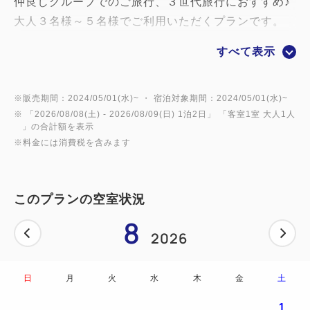
仲良しグループでのご旅行、３世代旅行におすすめ♪
大人３名様～５名様でご利用いただくプランです。
ベッセルホテルで楽しい思い出を！
すべて表示
ご予約お待ちしております。
※大人４名、５名の場合は添い寝となります。
※販売期間：2024/05/01(水)~ ・ 宿泊対象期間：2024/05/01(水)~
※ 「
2026/08/08(土)
- 2026/08/09(日)
1泊2日
」 「
客室1室 大人1人
※エキストラベッドにはお子様の添い寝はできませ
」の合計額を表示
ん。
※料金には消費税を含みます
クイーンサイズベッドでお子様の添い寝をご利用
くださいませ。
※添い寝のお子様のアメニティ（枕・パジャマ・ハブ
このプランの空室状況
ラシ・タオル等）はついておりません。
8
※スリッパ（小人用）はフロントにて無料で貸出しい
2026
たします。
日
月
火
水
木
金
土
1