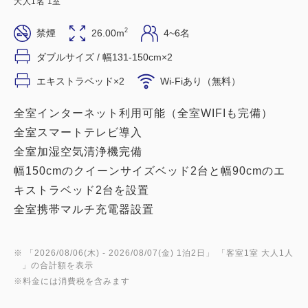
大人
1
名
1
室
2
禁煙
26.00m
4~6名
ダブルサイズ / 幅131-150cm×2
エキストラベッド×2
Wi-Fiあり（無料）
全室インターネット利用可能（全室WIFIも完備）
全室スマートテレビ導入
全室加湿空気清浄機完備
幅150cmのクイーンサイズベッド2台と幅90cmのエ
キストラベッド2台を設置
全室携帯マルチ充電器設置
※ 「
2026/08/06(木)
- 2026/08/07(金)
1泊2日
」 「
客室1室 大人1人
」の合計額を表示
※料金には消費税を含みます