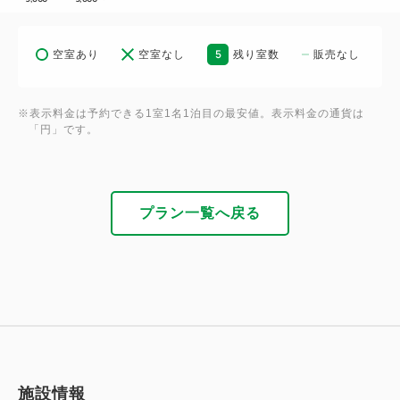
名古屋市営東山動植物園：名古屋市営地下鉄東山線
「栄駅」から20分
5
名古屋港水族館「名古屋シートレインランド」：名古
空室あり
空室なし
残り室数
販売なし
屋市営地下鉄名城線「栄駅」から35分
名古屋城：名古屋市営地下鉄名城線「栄駅」から5分
※表示料金は予約できる1室1名1泊目の最安値。表示料金の通貨は
レゴランド：名古屋市営地下鉄東山線「栄駅」から名
「円」です。
古屋駅「あおなみ線」乗り換えで30分
名古屋バンテリンドーム（名古屋ドーム）：名古屋市
営地下鉄名城線「栄駅」から20分
プラン一覧へ戻る
名古屋日本ガイシホール：名古屋市営地下鉄東山線
「栄駅」から名古屋駅「JR線」乗り換えで20分
名古屋市科学館：名古屋市営地下鉄東山線「伏見駅」
から5分
ジブリパーク：地下鉄東山線「栄駅」から藤が丘駅
「リニモ」乗り換えで45分
施設情報