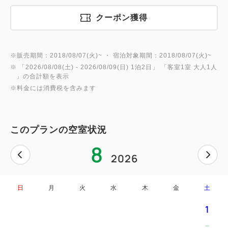
答による。
J.D. パワー調査の詳細は
クーポン獲得
japan.jdpower.com/ja/awardsをご参照ください。
※販売期間：2018/08/07(火)~ ・ 宿泊対象期間：2018/08/07(火)~
※こちらのプランは朝食付きです。
※ 「
2026/08/08(土)
- 2026/08/09(日)
1泊2日
」 「
客室1室 大人1人
」の合計額を表示
【アクセス】
※料金には消費税を含みます
★名古屋市営東山線「栄駅」から徒歩5分
このプランの空室状況
・名古屋駅から：名古屋市営地下鉄東山線「栄駅」ま
8
で5分
2026
・金山駅から：名古屋市営地下鉄名城線「栄駅」まで
10分
・中部国際空港（セントレア）から：金山駅乗り換え
日
月
火
水
木
金
土
で名古屋市営地下鉄名城線「栄駅」まで1時間
1
・千種駅から：名古屋市営地下鉄東山線「栄駅」まで