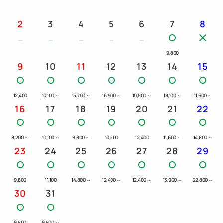
5分
・今池駅から：名古屋市営地下鉄東山線「栄駅」まで
2
3
4
5
6
7
8
7分
・東山公園駅から：名古屋市営地下鉄東山線「栄駅」
9,800
まで13分
9
10
11
12
13
14
15
・藤ヶ丘駅から：名古屋市営地下鉄東山線「栄駅」ま
で23分
12,400
10,100
～
15,700
～
16,900
～
10,500
～
18,100
～
11,600
～
・高畑駅から：名古屋市営地下鉄東山線「栄駅」まで
16
17
18
19
20
21
22
19分
8,200
～
10,100
～
9,800
～
10,500
12,400
11,600
～
14,800
～
【お車でお越しの方】
23
24
25
26
27
28
29
・東名阪自動車道 名古屋西ICから35分
・東名高速道路 名古屋ICから40分
9,800
11,100
14,800
～
12,400
～
12,400
～
13,900
～
22,800
～
・名古屋高速道路都心環状線 東新町ICから4分
30
31
【名古屋観光/名古屋周辺イベント】
9,800
9,800
～