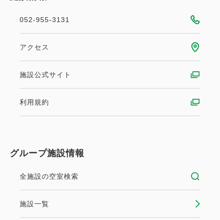
[サービス]
・18歳以下のお子様添い寝無料
052-955-3131
・当プランに添い寝のお子様の朝食は含みません
お子様の朝食が必要なお客様はチェックイン時にフロ
アクセス
ントにて朝食券の購入をお願いします。
・お子様のアメニティ（枕・パジャマ・ハブラシ・タ
施設公式サイト
オル・スリッパ等）はフロントで無料で貸出しており
ます
利用規約
グループ施設情報
全施設の空室検索
施設一覧