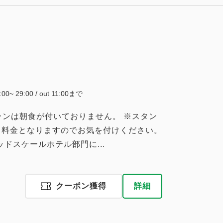
大人
1
名
1
室
税・手数料込
15,800
合計
円
1
詳細
今すぐ予約
残り
室
4:00~ 29:00 / out 11:00まで
ランは朝食が付いておりません。 ※スタン
名料金となりますのでお気を付けください。
税・手数料込
ッドスケールホテル部門に...
11,685
会員価格
円
大人
1
名
1
室
税・手数料込
12,300
合計
円
クーポン獲得
詳細
3
詳細
今すぐ予約