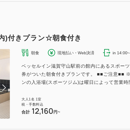
（無料）
ム内)付きプラン☆朝食付き
朝食
現地払い・Web決済
in 14:00
ベッセルイン滋賀守山駅前の館内にあるスポーツ
シングル☆禁煙
券がついた朝食付きプランです。 ■■ご注意■■
901~
ンの入浴場(スポーツジム)は曜日によって営業時間
2
18.00m
1~2名
ダブルサイズ / 幅131-150cm×1
大人
1
名
1
室
（無料）
税・手数料込
12,160
合計
円~