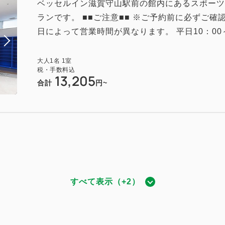
ベッセルイン滋賀守山駅前の館内にあるスポーツ
ドシングル☆禁煙
ランです。 ■■ご注意■■ ※ご予約前に必ずご
689~
日によって営業時間が異なります。 平日10：00～22
2
16.20m
1~2名
ダブルサイズ / 幅131-150cm×1
大人
1
名
1
室
（無料）
税・手数料込
13,205
合計
円~
シングル☆禁煙
すべて表示（+2）
750~
ドシングル☆禁煙
2
18.00m
1~2名
ダブルサイズ / 幅131-150cm×1
840~
（無料）
2
16.20m
1~2名
ダブルサイズ / 幅131-150cm×1