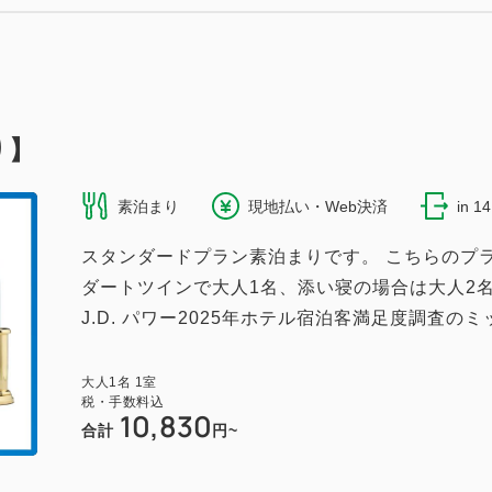
21.60m
1~4名
セミダブルサイズ / 幅100-120cm×2
（無料）
り】
素泊まり
現地払い・Web決済
in 1
スタンダードプラン素泊まりです。 こちらのプ
ドシングル☆禁煙
ダートツインで大人1名、添い寝の場合は大人2
744~
J.D. パワー2025年ホテル宿泊客満足度調査のミ
2
16.20m
1~2名
ダブルサイズ / 幅131-150cm×1
大人
1
名
1
室
（無料）
税・手数料込
10,830
合計
円~