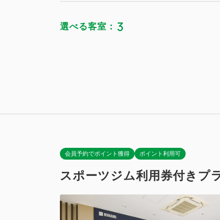
3
選べる客室：
デラックス
獲得ポイント 
スタンダー
禁煙
獲得ポイント 
Wi-Fiあり
禁煙
Wi-Fiあり
会員予約でポイント獲得
ポイント利用可
スポーツジム利用券付きプ