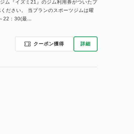
ジム『イズミ21』のジム利用券がついたプ
確認ください。 当プランのスポーツジムは曜
税・手数料込
：30(最...
10,830
会員価格
円
大人
1
名
1
室
税・手数料込
11,400
合計
円
クーポン獲得
詳細
3
詳細
今すぐ予約
残り
室
税・手数料込
11,780
会員価格
円
税・手数料込
大人
1
名
1
室
税・手数料込
13,205
会員価格
円
12,400
合計
円