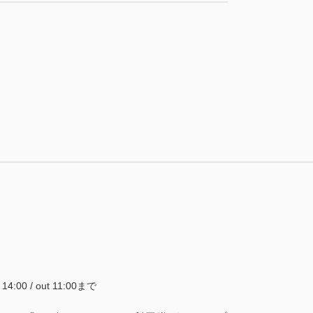
残り
室
税・手数料込
12,635
会員価格
円
税・手数料込
大人
1
名
1
室
税・手数料込
14,155
会員価格
円
13,300
合計
円
大人
1
名
1
室
税・手数料込
14,900
合計
円
1
詳細
今すぐ予約
残り
室
1
詳細
今すぐ予約
残り
室
~ 14:00 / out 11:00まで