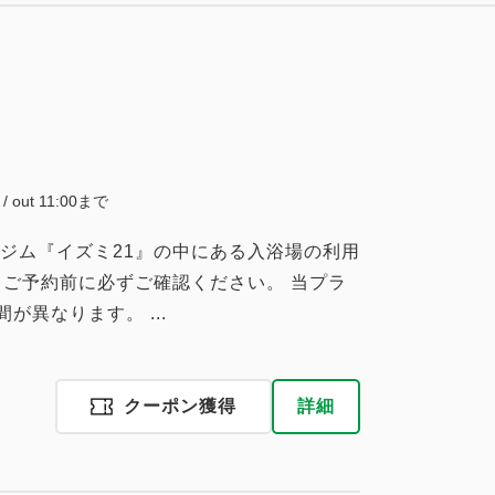
大人
1
名
1
室
税・手数料込
13,900
合計
円
1
詳細
今すぐ予約
残り
室
3
詳細
今すぐ予約
残り
室
~ / out 11:00まで
ジム『イズミ21』の中にある入浴場の利用
 ※ご予約前に必ずご確認ください。 当プラ
税・手数料込
が異なります。 ...
14,155
会員価格
円
大人
1
名
1
室
税・手数料込
14,900
合計
円
クーポン獲得
詳細
1
詳細
今すぐ予約
残り
室