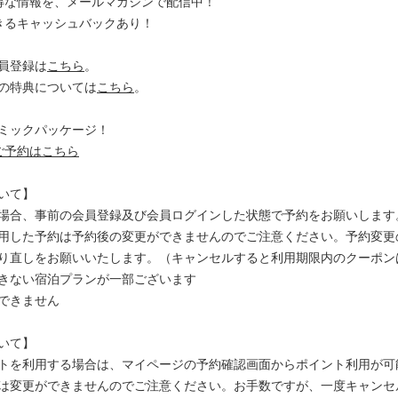
得な情報を、メールマガジンで配信中！
きるキャッシュバックあり！
員登録は
こちら
。
の特典については
こちら
。
ご予約はこちら
いて】
場合、事前の会員登録及び会員ログインした状態で予約をお願いします
用した予約は予約後の変更ができませんのでご注意ください。予約変更
り直しをお願いいたします。（キャンセルすると利用期限内のクーポン
きない宿泊プランが一部ございます
できません
いて】
トを利用する場合は、マイページの予約確認画面からポイント利用が可
は変更ができませんのでご注意ください。お手数ですが、一度キャンセ