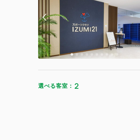
スタンダー
獲得ポイント 
禁煙
Wi-Fiあり
2
選べる客室：
デラックス
獲得ポイント 
スタンダー
禁煙
獲得ポイント 
Wi-Fiあり
禁煙