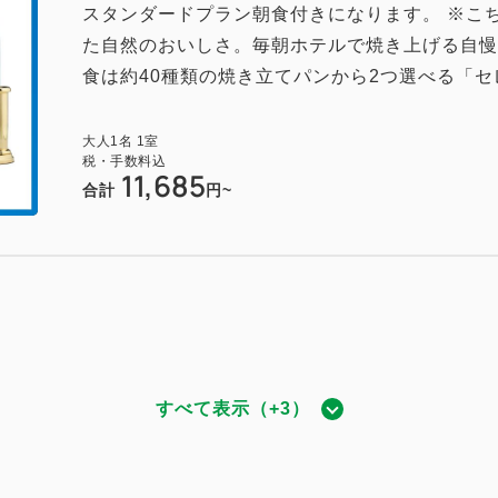
スタンダードプラン朝食付きになります。 ※こ
た自然のおいしさ。毎朝ホテルで焼き上げる自慢
食は約40種類の焼き立てパンから2つ選べる「セ
大人
1
名
1
室
税・手数料込
11,685
合計
円~
すべて表示（+3）
ドツイン☆禁煙
955~
2