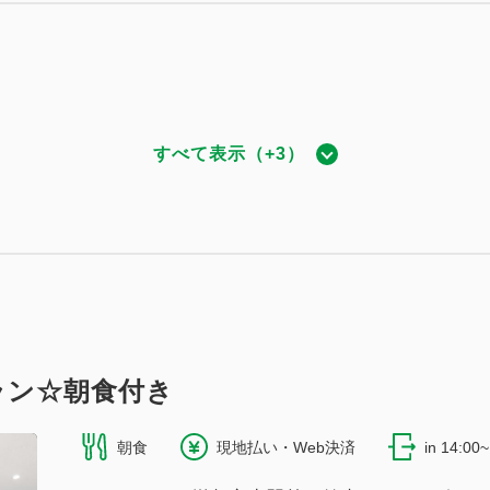
シングル☆禁煙
すべて表示（+3）
804~
ドツイン☆禁煙
2
18.00m
1~2名
ダブルサイズ / 幅131-150cm×1
901~
（無料）
2
21.60m
1~4名
セミダブルサイズ / 幅100-120cm×2
（無料）
ラン☆朝食付き
朝食
現地払い・Web決済
in 14:00