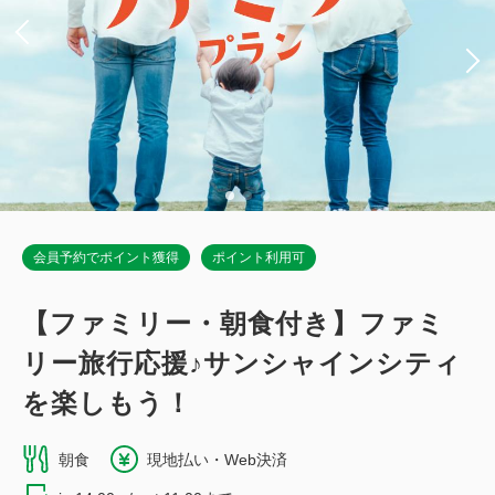
税・手数料込
13,490
会員価格
円
大人
1
名
1
室
税・手数料込
14,200
合計
円
詳細
今すぐ予約
会員予約でポイント獲得
ポイント利用可
【ファミリー・朝食付き】ファミ
リー旅行応援♪サンシャインシティ
を楽しもう！
朝食
現地払い・Web決済