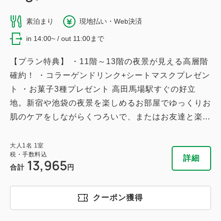
素泊まり
現地払い・Web決済
in 14:00~ / out 11:00まで
【プラン特典】 ・11階～13階の夜景が見える高層階
確約！ ・コラーゲンドリンク+シートマスクプレゼン
ト ・お菓子3種プレゼント 高田馬場駅すぐの好立
地。新宿や池袋の夜景を楽しめるお部屋でゆっくりお
肌のケアをしながらくつろいで、またはお友達と楽...
大人
1
名
1
室
税・手数料込
詳細
13,965
合計
円
クーポン獲得