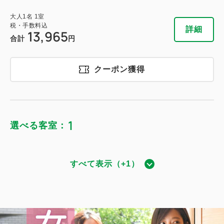
大人
1
名
1
室
税・手数料込
詳細
13,965
合計
円
クーポン獲得
1
選べる客室：
すべて表示（+1）
ダブル｜禁煙
獲得ポイント 
889~
禁煙
15.5～19.6平米
1~2名