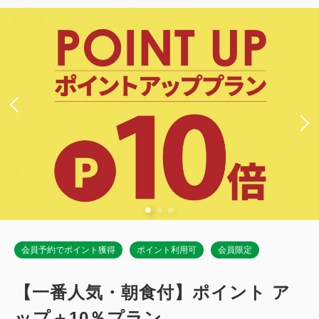
禁煙
15.5～19.6平米
1~2名
ダブルサイズ / 幅131-150cm×1
Wi-Fiあり（無料）
税・手数料込
14,440
会員価格
円
大人
1
名
1
室
税・手数料込
15,200
合計
円
詳細
今すぐ予約
会員予約でポイント獲得
ポイント利用可
会員限定
【一番人気・朝食付】ポイント ア
ップ＋10％プラン