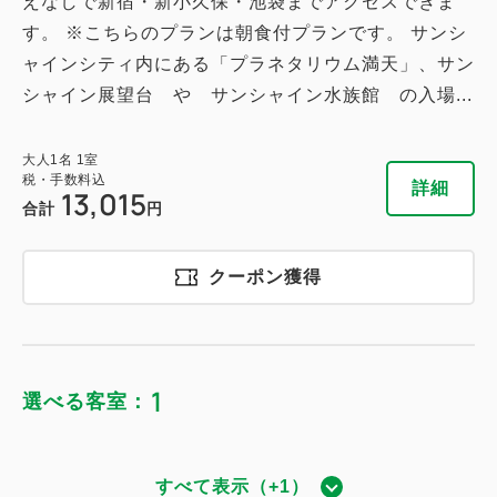
えなしで新宿・新小久保・池袋までアクセスできま
税・手数料込
13,700
す。 ※こちらのプランは朝食付プランです。 サンシ
合計
円
ャインシティ内にある「プラネタリウム満天」、サン
シャイン展望台 や サンシャイン水族館 の入場...
詳細
今すぐ予約
大人
1
名
1
室
税・手数料込
詳細
13,015
合計
円
クーポン獲得
1
選べる客室：
すべて表示（+1）