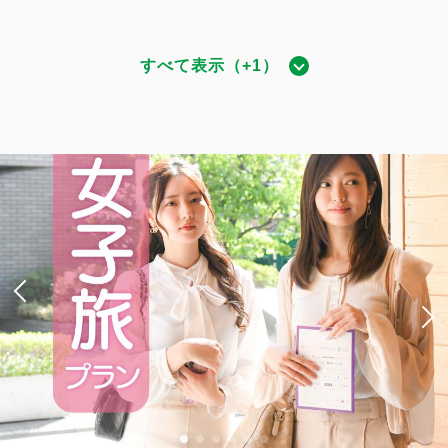
すべて表示（+1）
ダブル｜禁煙
獲得ポイント 
1,004~
禁煙
15.5～19.6平米
1~2名
ダブルサイズ / 幅131-150cm×1
Wi-Fiあり（無料）
税・手数料込
15,770
会員価格
円
大人
1
名
1
室
税・手数料込
16,600
合計
円