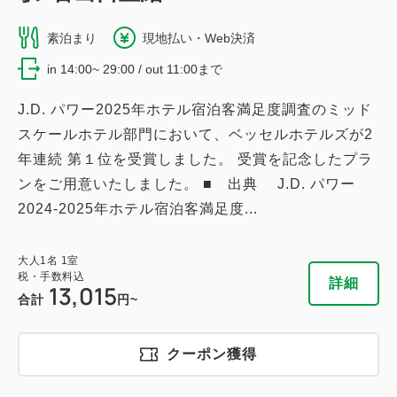
獲得ポイント 
828~
素泊まり
現地払い・Web決済
禁煙
15.5～19.6平米
1~2名
in 14:00~ 29:00 / out 11:00まで
ダブルサイズ / 幅131-150cm×1
Wi-Fiあり（無料）
J.D. パワー2025年ホテル宿泊客満足度調査のミッド
スケールホテル部門において、ベッセルホテルズが2
税・手数料込
年連続 第１位を受賞しました。 受賞を記念したプラ
13,015
会員価格
円
ンをご用意いたしました。 ■ 出典 J.D. パワー
大人
1
名
1
室
税・手数料込
2024-2025年ホテル宿泊客満足度...
13,700
合計
円
大人
1
名
1
室
税・手数料込
詳細
13,015
合計
円~
詳細
今すぐ予約
クーポン獲得