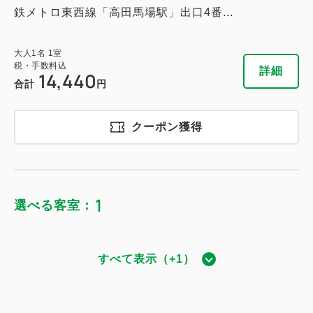
鉄メトロ東西線「高田馬場駅」出口4番...
大人
1
名
1
室
税・手数料込
詳細
14,440
合計
円
クーポン獲得
1
選べる客室：
すべて表示（+1）
ダブル｜禁煙
獲得ポイント 
919~