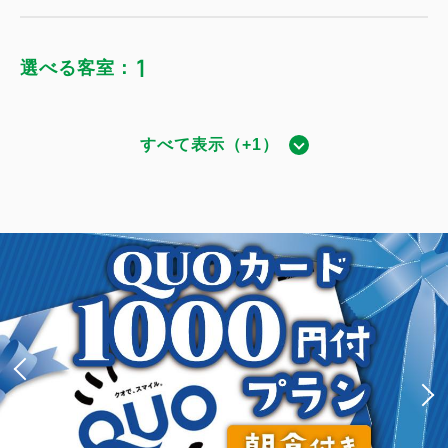
1
選べる客室：
すべて表示（+1）
ダブル｜禁煙
獲得ポイント 
985~
禁煙
15.5～19.6平米
1~2名
ダブルサイズ / 幅131-150cm×1
Wi-Fiあり（無料）
税・手数料込
15,485
会員価格
円
大人
1
名
1
室
税・手数料込