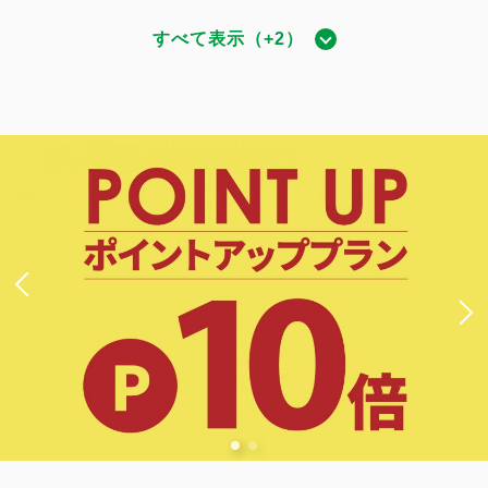
すべて表示（+2）
BABAスイート（スチームサウナ付）
獲得ポイント 
10,494~
2
禁煙
50.20m
1~6名
ダブルサイズ / 幅131-150cm×2
Wi-Fiあり（無料）
会員限定
大人
1
名
1
室
税・手数料込
67,900
合計
円
1
詳細
今すぐ予約
残り
室