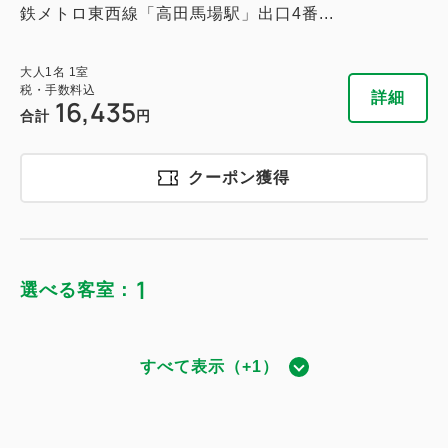
鉄メトロ東西線「高田馬場駅」出口4番...
大人
1
名
1
室
税・手数料込
詳細
16,435
合計
円
クーポン獲得
1
選べる客室：
すべて表示（+1）
ダブル｜禁煙
獲得ポイント 
1,046~