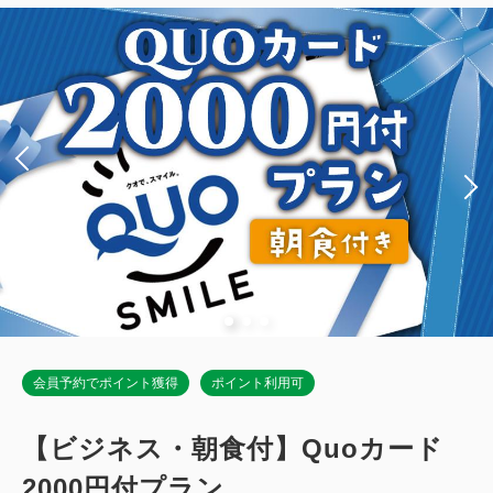
禁煙
15.5～19.6平米
1~2名
ダブルサイズ / 幅131-150cm×1
Wi-Fiあり（無料）
税・手数料込
16,435
会員価格
円
大人
1
名
1
室
税・手数料込
17,300
合計
円
詳細
今すぐ予約
会員予約でポイント獲得
ポイント利用可
【ビジネス・朝食付】Quoカード
2000円付プラン