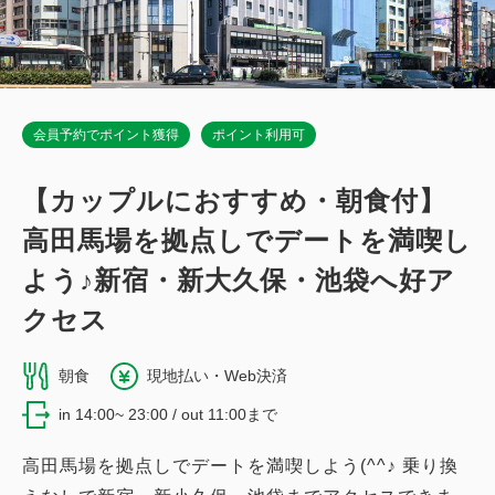
合計
円
1
詳細
今すぐ予約
残り
室
会員予約でポイント獲得
ポイント利用可
【カップルにおすすめ・朝食付】
ダブル｜禁煙
高田馬場を拠点しでデートを満喫し
獲得ポイント 
828~
よう♪新宿・新大久保・池袋へ好ア
禁煙
15.5～19.6平米
1~2名
クセス
ダブルサイズ / 幅131-150cm×1
朝食
現地払い・Web決済
Wi-Fiあり（無料）
in 14:00~ 23:00 / out 11:00まで
税・手数料込
13,015
会員価格
円
高田馬場を拠点しでデートを満喫しよう(^^♪ 乗り換
大人
1
名
1
室