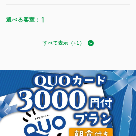
1
選べる客室：
すべて表示（+1）
ダブル｜禁煙
獲得ポイント 
889~
禁煙
15.5～19.6平米
1~2名
ダブルサイズ / 幅131-150cm×1
Wi-Fiあり（無料）
税・手数料込
13,965
会員価格
円
大人
1
名
1
室
税・手数料込
14,700