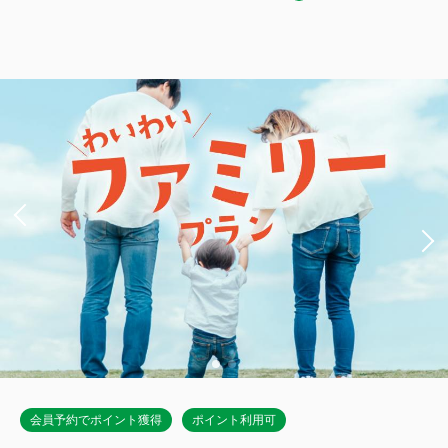
ダブル｜禁煙
獲得ポイント 
828~
禁煙
15.5～19.6平米
1~2名
ダブルサイズ / 幅131-150cm×1
Wi-Fiあり（無料）
税・手数料込
13,015
会員価格
円
大人
1
名
1
室
税・手数料込
13,700
合計
円
詳細
今すぐ予約
会員予約でポイント獲得
ポイント利用可