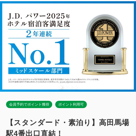
2
禁煙
50.20m
1~6名
ダブルサイズ / 幅131-150cm×2
Wi-Fiあり（無料）
税・手数料込
58,615
会員価格
円
大人
1
名
1
室
税・手数料込
61,700
合計
円
1
詳細
今すぐ予約
残り
室
会員予約でポイント獲得
ポイント利用可
【スタンダード・素泊り】高田馬場
ダブル｜禁煙
駅4番出口直結！