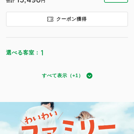
合計
円
クーポン獲得
1
選べる客室：
すべて表示（+1）
ダブル｜禁煙
獲得ポイント 
858~
禁煙
15.5～19.6平米
1~2名
ダブルサイズ / 幅131-150cm×1
Wi-Fiあり（無料）