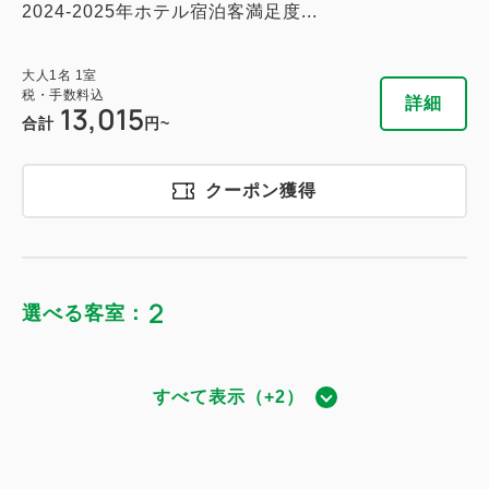
2024-2025年ホテル宿泊客満足度...
大人
1
名
1
室
税・手数料込
詳細
13,015
合計
円~
クーポン獲得
2
選べる客室：
すべて表示（+2）
BABAスイート（スチームサウナ付）
獲得ポイント 
3,730~