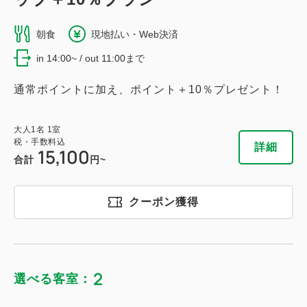
朝食
現地払い・Web決済
in 14:00~ / out 11:00まで
通常ポイントに加え、ポイント＋10％プレゼント！
大人
1
名
1
室
税・手数料込
詳細
15,100
合計
円~
クーポン獲得
2
選べる客室：