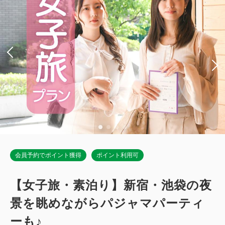
ダブルサイズ / 幅131-150cm×1
Wi-Fiあり（無料）
税・手数料込
13,965
会員価格
円
大人
1
名
1
室
税・手数料込
14,700
合計
円
詳細
今すぐ予約
会員予約でポイント獲得
ポイント利用可
【女子旅・素泊り】新宿・池袋の夜
景を眺めながらパジャマパーティ
ーも♪