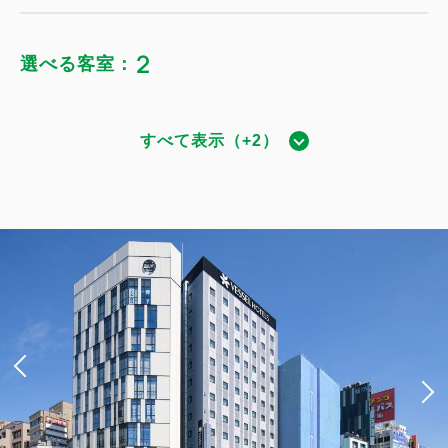
2
選べる客室：
すべて表示（+2）
BABAスイート（スチームサウナ付）
獲得ポイント 
3,730~
2
禁煙
50.20m
1~6名
ダブルサイズ / 幅131-150cm×2
Wi-Fiあり（無料）
税・手数料込
58,615
会員価格
円
大人
1
名
1
室
税・手数料込
61,700