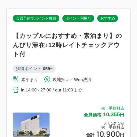
会員予約でポイント獲得
ポイント利用可
おすすめ
【カップルにおすすめ・素泊まり】の
んびり滞在♪12時レイトチェックアウ
ト付
獲得ポイント 
659~
素泊まり
現地払い・Web決済
in 14:00~ 27:00 / out 11:00まで
税・手数料込
10,355
会員価格
円
大人
1
名
1
室
税・手数料込
10,900
合計
円