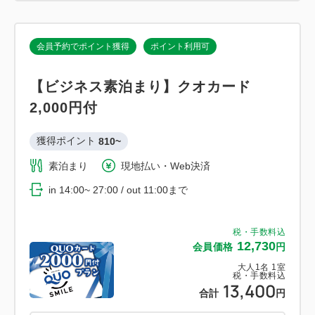
会員予約でポイント獲得
ポイント利用可
【ビジネス素泊まり】クオカード
2,000円付
獲得ポイント 
810~
素泊まり
現地払い・Web決済
in 14:00~ 27:00 / out 11:00まで
税・手数料込
12,730
会員価格
円
大人
1
名
1
室
税・手数料込
13,400
合計
円