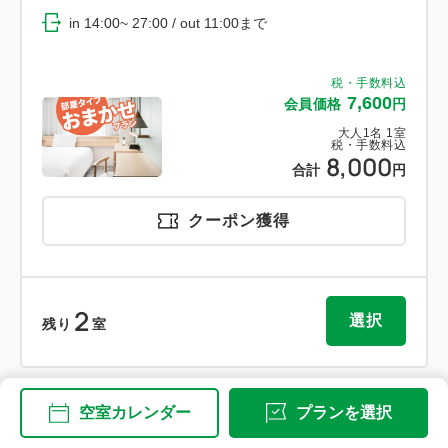
in 14:00~ 27:00 / out 11:00まで
税・手数料込
7,600
会員価格
円
大人
1
名
1
室
税・手数料込
8,000
合計
円
クーポン獲得
2
選択
残り
室
空室カレンダー
プランを選択
会員予約でポイント獲得
ポイント利用可