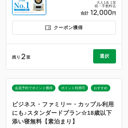
大人
1
名
1
室
税・手数料込
12,000
合計
円
クーポン獲得
2
選択
残り
室
会員予約でポイント獲得
ポイント利用可
おすすめ
ビジネス・ファミリー・カップル利用
にも♪スタンダードプラン☆18歳以下
添い寝無料【素泊まり】