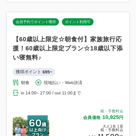
会員予約でポイント獲得
ポイント利用可
【60歳以上限定☆朝食付】家族旅行応
援！60歳以上限定プラン☆18歳以下添
い寝無料♪
獲得ポイント 
695~
朝食
現地払い・Web決済
in 14:00~ 27:00 / out 11:00まで
税・手数料込
10,925
会員価格
円
大人
1
名
1
室
税・手数料込