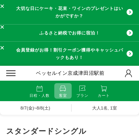
大切な日にケーキ・花束・ワインのプレゼントはい
かがですか？
ふるさと納税でお得に宿泊！
会員登録がお得！割引クーポン獲得やキャッシュバ
ックもあり！
ベッセルイン京成津田沼駅前
日程・人数
客室
プラン
カート
8/7(金)~8/8(土)
大人1名, 1室
スタンダードシングル