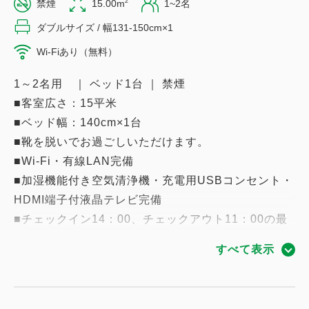
2
禁煙
15.00m
1~2名
ダブルサイズ / 幅131-150cm×1
Wi-Fiあり（無料）
1～2名用 ｜ ベッド1台 ｜ 禁煙
■客室広さ：15平米
■ベッド幅：140cm×1台
■靴を脱いでお過ごしいただけます。
■Wi-Fi・有線LAN完備
■加湿機能付き空気清浄機・充電用USBコンセント・
HDMI端子付液晶テレビ完備
■チェックイン14：00、チェックアウト11：00の最
長21時間ステイ
すべて表示
■禁煙
■全室VODシアター無料サービス
最新映画など100タイトル以上が見放題！