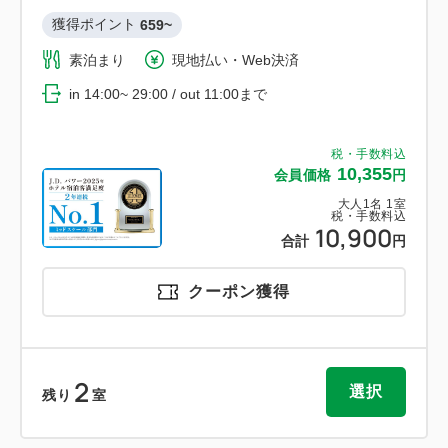
獲得ポイント 
659~
素泊まり
現地払い・Web決済
in 14:00~ 29:00 / out 11:00まで
税・手数料込
10,355
会員価格
円
大人
1
名
1
室
税・手数料込
10,900
合計
円
クーポン獲得
2
選択
残り
室