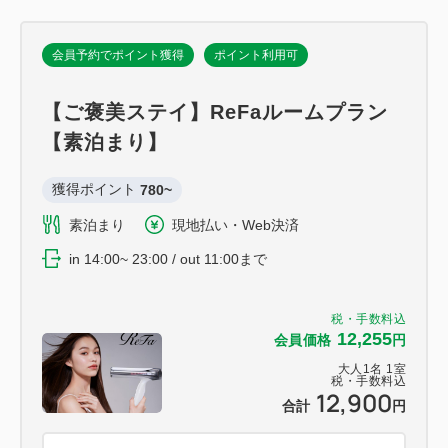
会員予約でポイント獲得
ポイント利用可
【ご褒美ステイ】ReFaルームプラン
【素泊まり】
獲得ポイント 
780~
素泊まり
現地払い・Web決済
in 14:00~ 23:00 / out 11:00まで
税・手数料込
12,255
会員価格
円
大人
1
名
1
室
税・手数料込
12,900
合計
円