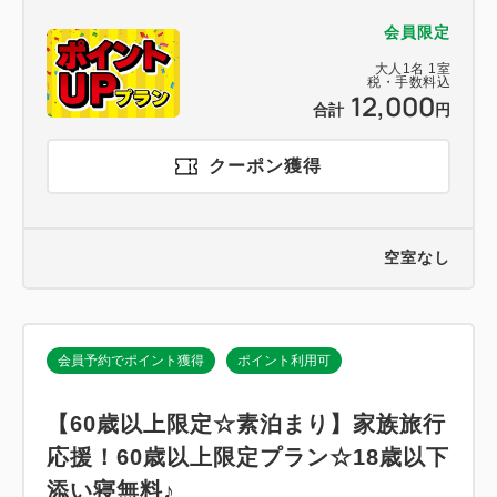
会員限定
大人
1
名
1
室
税・手数料込
12,000
合計
円
クーポン獲得
空室なし
会員予約でポイント獲得
ポイント利用可
【60歳以上限定☆素泊まり】家族旅行
応援！60歳以上限定プラン☆18歳以下
添い寝無料♪