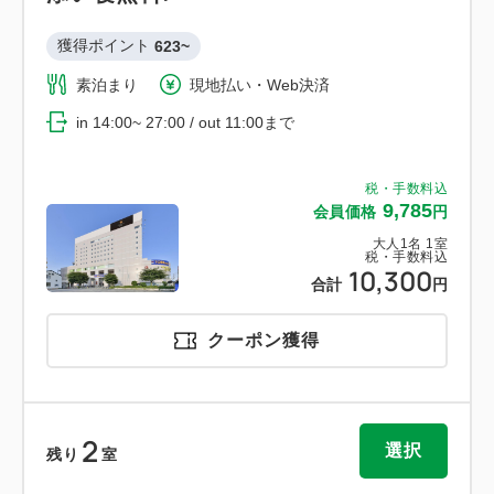
獲得ポイント 
623~
素泊まり
現地払い・Web決済
in 14:00~ 27:00 / out 11:00まで
税・手数料込
9,785
会員価格
円
大人
1
名
1
室
税・手数料込
10,300
合計
円
クーポン獲得
2
選択
残り
室