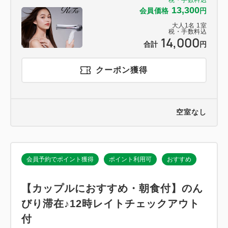
13,300
会員価格
円
大人
1
名
1
室
税・手数料込
14,000
合計
円
クーポン獲得
空室なし
会員予約でポイント獲得
ポイント利用可
おすすめ
【カップルにおすすめ・朝食付】のん
びり滞在♪12時レイトチェックアウト
付