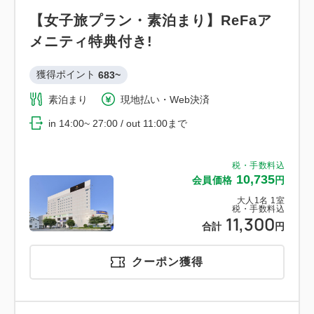
【女子旅プラン・素泊まり】ReFaア
メニティ特典付き!
獲得ポイント 
683~
素泊まり
現地払い・Web決済
in 14:00~ 27:00 / out 11:00まで
税・手数料込
10,735
会員価格
円
大人
1
名
1
室
税・手数料込
11,300
合計
円
クーポン獲得