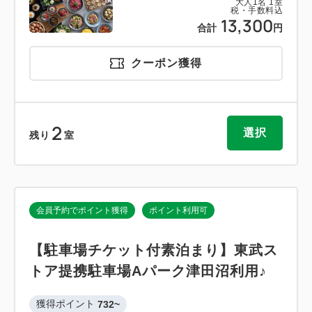
大人
1
名
1
室
税・手数料込
13,300
合計
円
クーポン獲得
2
選択
残り
室
会員予約でポイント獲得
ポイント利用可
【駐車場チケット付素泊まり】東武ス
トア提携駐車場Aパーク津田沼利用♪
獲得ポイント 
732~