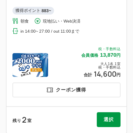
獲得ポイント 
883~
朝食
現地払い・Web決済
in 14:00~ 27:00 / out 11:00まで
税・手数料込
13,870
会員価格
円
大人
1
名
1
室
税・手数料込
14,600
合計
円
クーポン獲得
2
選択
残り
室