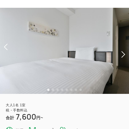
大人
1
名
1
室
税・手数料込
7,600
合計
円~