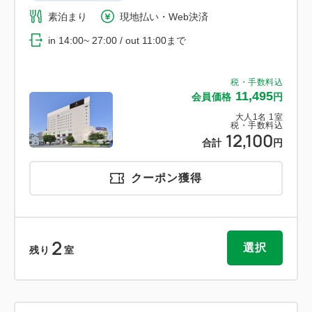
素泊まり
現地払い・Web決済
in 14:00~ 27:00 / out 11:00まで
税・手数料込
11,495
会員価格
円
大人
1
名
1
室
税・手数料込
12,100
合計
円
クーポン獲得
2
選択
残り
室