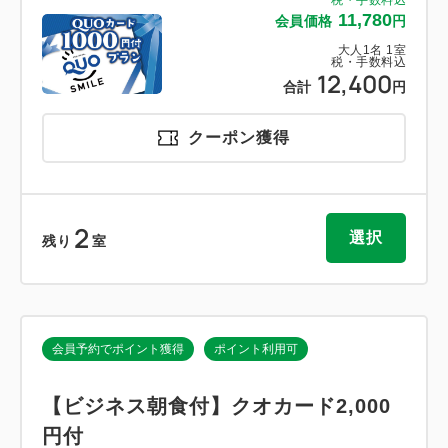
11,780
会員価格
円
大人
1
名
1
室
税・手数料込
12,400
合計
円
クーポン獲得
2
選択
残り
室
会員予約でポイント獲得
ポイント利用可
【ビジネス朝食付】クオカード2,000
円付