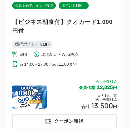
会員予約でポイント獲得
ポイント利用可
【ビジネス朝食付】クオカード1,000
円付
獲得ポイント 
816~
朝食
現地払い・Web決済
in 14:00~ 27:00 / out 11:00まで
税・手数料込
12,825
会員価格
円
大人
1
名
1
室
税・手数料込
13,500
合計
円
クーポン獲得