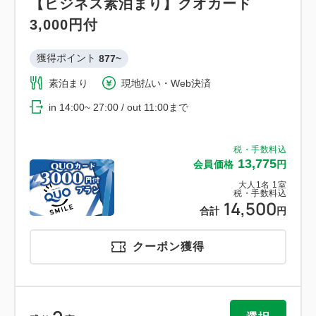
【ビジネス素泊まり】クオカード
3,000円付
獲得ポイント 
877~
素泊まり
現地払い・Web決済
in 14:00~ 27:00 / out 11:00まで
税・手数料込
13,775
会員価格
円
大人
1
名
1
室
税・手数料込
14,500
合計
円
クーポン獲得