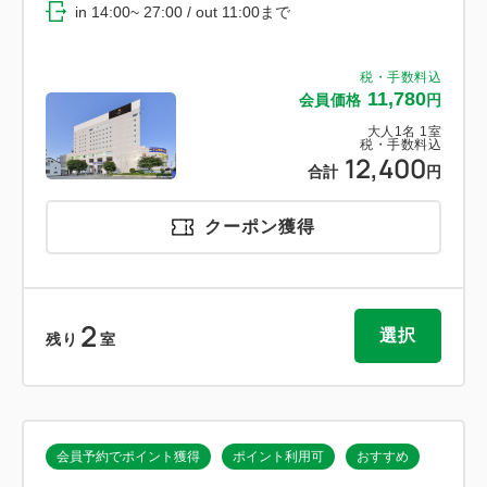
in 14:00~ 27:00 / out 11:00まで
税・手数料込
11,780
会員価格
円
大人
1
名
1
室
税・手数料込
12,400
合計
円
クーポン獲得
2
選択
残り
室
会員予約でポイント獲得
ポイント利用可
おすすめ