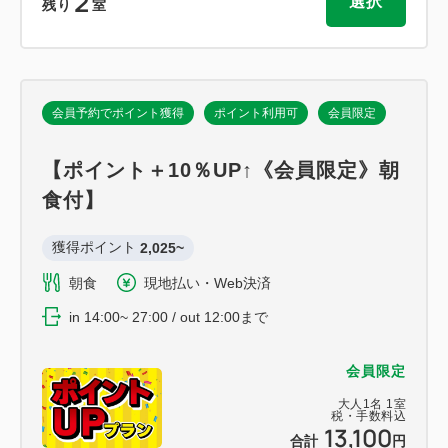
2
選択
残り
室
会員予約でポイント獲得
ポイント利用可
会員限定
【ポイント＋10％UP↑《会員限定》朝
食付】
獲得ポイント 
2,025~
朝食
現地払い・Web決済
in 14:00~ 27:00 / out 12:00まで
会員限定
大人
1
名
1
室
税・手数料込
13,100
合計
円