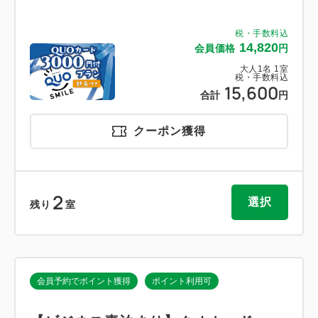
税・手数料込
14,820
会員価格
円
大人
1
名
1
室
税・手数料込
15,600
合計
円
クーポン獲得
2
選択
残り
室
会員予約でポイント獲得
ポイント利用可