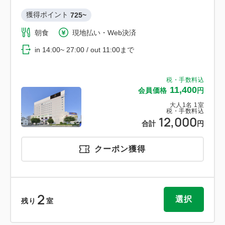
獲得ポイント 
725~
朝食
現地払い・Web決済
in 14:00~ 27:00 / out 11:00まで
税・手数料込
11,400
会員価格
円
大人
1
名
1
室
税・手数料込
12,000
合計
円
クーポン獲得
2
選択
残り
室