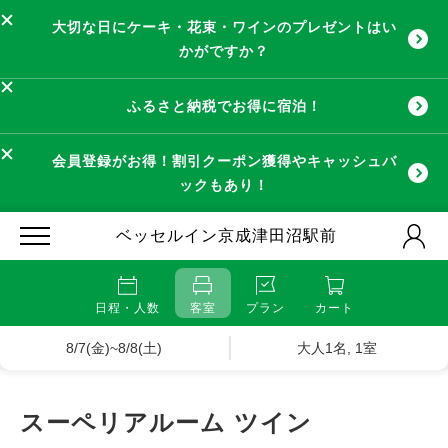
大切な日にケーキ・花束・ワインのプレゼントはい
かがですか？
ふるさと納税でお得に宿泊！
会員登録がお得！割引クーポン獲得やキャッシュバ
ックもあり！
ベッセルイン京成津田沼駅前
日程・人数
客室
プラン
カート
8/7(金)~8/8(土)
大人1名, 1室
スーペリアルーム ツイン