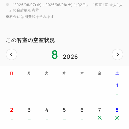
■チェックイン14：00、チェックアウト11：00の最
※ 「
2026/08/07(金)
- 2026/08/08(土)
1泊2日
」 「
客室1室 大人1人
」の合計額を表示
長21時間ステイ
※料金には消費税を含みます
■禁煙
■全室VODシアター無料サービス
最新映画など100タイトル以上が見放題！
この客室の空室状況
※成人向けコンテンツは有料となります。
8
2026
日
月
火
水
木
金
土
1
2
3
4
5
6
7
8