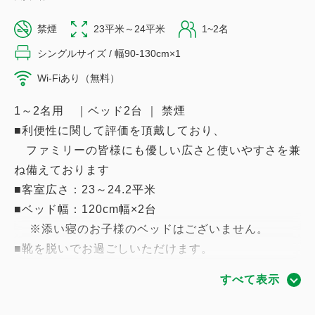
禁煙
23平米～24平米
1~2名
シングルサイズ / 幅90-130cm×1
Wi-Fiあり（無料）
1～2名用 ｜ベッド2台 ｜ 禁煙
■利便性に関して評価を頂戴しており、
ファミリーの皆様にも優しい広さと使いやすさを兼
ね備えております
■客室広さ：23～24.2平米
■ベッド幅：120cm幅×2台
※添い寝のお子様のベッドはございません。
■靴を脱いでお過ごしいただけます。
■Wi-Fi・有線LAN完備
すべて表示
■加湿機能付き空気清浄機｜充電用USBコンセント｜
HDMI端子付液晶テレビ完備