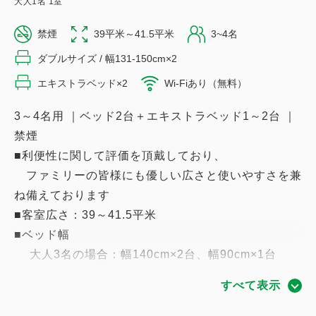
大人
1
名
1
室
禁煙
39平米～41.5平米
3~4名
ダブルサイズ / 幅131-150cm×2
エキストラベッド×2
Wi-Fiあり（無料）
3～4名用 ｜ベッド2台＋エキストラベッド1～2台 ｜
禁煙
■利便性に関して評価を頂戴しており、
ファミリーの皆様にも優しい広さと使いやすさを兼
ね備えております
■客室広さ：39～41.5平米
■ベッド幅
大人3名の場合：幅140cm×2台、幅90cm×1台
大人4名の場合：幅140cm×2台、幅90cm×2台
すべて表示
※添い寝のお子様のベッドはございません。
■靴を脱いでお過ごしいただけます。