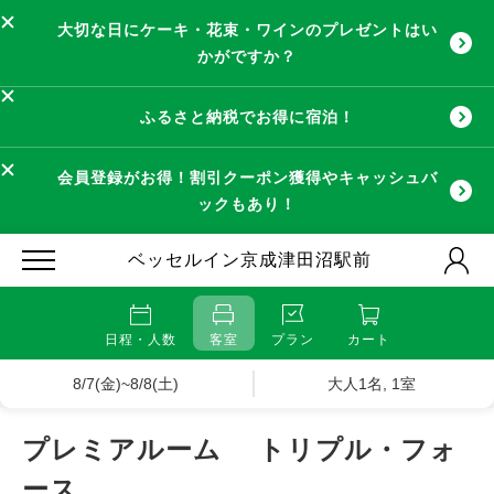
大切な日にケーキ・花束・ワインのプレゼントはい
かがですか？
ふるさと納税でお得に宿泊！
会員登録がお得！割引クーポン獲得やキャッシュバ
ックもあり！
ベッセルイン京成津田沼駅前
日程・人数
客室
プラン
カート
8/7(金)~8/8(土)
大人1名, 1室
プレミアルーム トリプル・フォ
ース