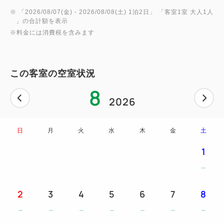
■Wi-Fi・有線LAN完備
※ 「
2026/08/07(金)
- 2026/08/08(土)
1泊2日
」 「
客室1室 大人1人
」の合計額を表示
■加湿機能付き空気清浄機｜充電用USBコンセント｜
※料金には消費税を含みます
HDMI端子付液晶テレビ完備
■チェックイン14：00、チェックアウト11：00の最
長21時間ステイ
この客室の空室状況
■禁煙
8
■全室VODシアター無料サービス
2026
最新映画など100タイトル以上が見放題！
※成人向けコンテンツは有料となります。
日
月
火
水
木
金
土
1
2
3
4
5
6
7
8